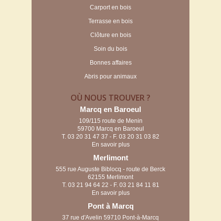
Carport en bois
Terrasse en bois
Clôture en bois
Soin du bois
Bonnes affaires
Abris pour animaux
OÙ NOUS TROUVER ?
Marcq en Baroeul
109/115 route de Menin
59700 Marcq en Baroeul
T.
03 20 31 47 37
- F. 03 20 31 03 82
En savoir plus
Merlimont
555 rue Auguste Biblocq - route de Berck
62155 Merlimont
T.
03 21 94 64 22
- F. 03 21 84 11 81
En savoir plus
Pont à Marcq
37 rue d'Avelin 59710 Pont-à-Marcq