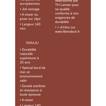
sélectionné par
européennes
TH Leman pour
Joli ramage
sa qualité,
conforme à nos
A visser ou
exigences de
pose sur clips
durabilité
Largeur 140
+ d'infos sur
mm
www.fiberdeck.fr
PARAJU
Durabilité
naturelle
supérieure à
25 ans
Spécial bord de
mer et
environnement
salin
Dureté extrême
et résistance à
toute épreuve
A visser
Largeur 140