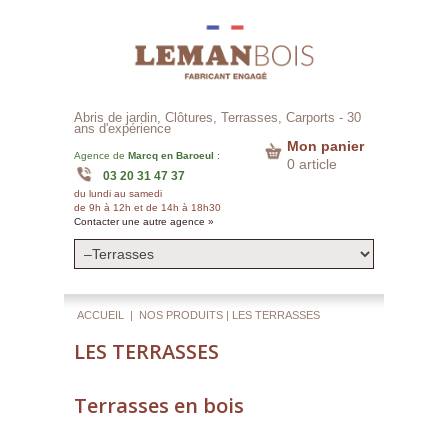
Abris de jardin, Clôtures, Terrasses, Carports -
30
ans d'expérience
Mon panier
Agence de
Marcq en Baroeul
:
0 article
03 20 31 47 37
du lundi au samedi
de 9h à 12h et de 14h à 18h30
Contacter une autre agence »
ACCUEIL
|
NOS PRODUITS
| LES TERRASSES
LES TERRASSES
Terrasses en bois