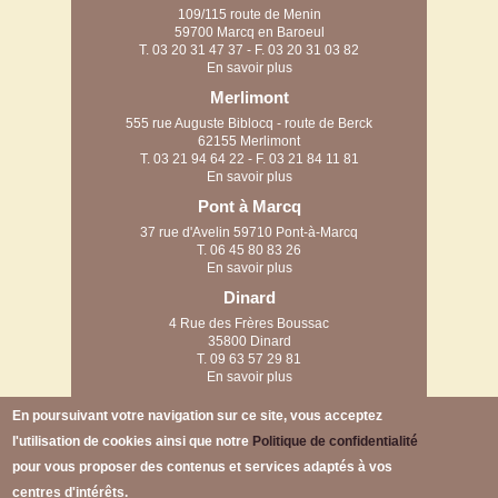
109/115 route de Menin
59700 Marcq en Baroeul
T.
03 20 31 47 37
- F. 03 20 31 03 82
En savoir plus
Merlimont
555 rue Auguste Biblocq - route de Berck
62155 Merlimont
T.
03 21 94 64 22
- F. 03 21 84 11 81
En savoir plus
Pont à Marcq
37 rue d'Avelin 59710 Pont-à-Marcq
T.
06 45 80 83 26
En savoir plus
Dinard
4 Rue des Frères Boussac
35800 Dinard
T.
09 63 57 29 81
En savoir plus
Arras
En poursuivant votre navigation sur ce site, vous acceptez
58 rue des filatiers
l'utilisation de cookies ainsi que notre
Politique de confidentialité
62223 Anzin-Saint-Aubin
pour vous proposer des contenus et services adaptés à vos
centres d'intérêts.