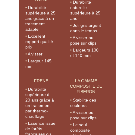
Durabilité
Durabilité
naturelle
supérieure à 25
supérieure à 25
ans grâce à un
ans
traitement
Joli gris argent
adapté
dans le temps
Excellent
A visser ou
rapport qualité
pose sur clips
prix
Largeurs 100
A visser
et 140 mm
Largeur 145
mm
FRENE
LA GAMME
COMPOSITE DE
Durabilité
FIBERON
supérieure à
20 ans grâce à
Stabilité des
un traitement
couleurs
par thermo-
A visser ou
chauffage
pose sur clips
Essence issue
Le seul
de forêts
composite
françaises ou