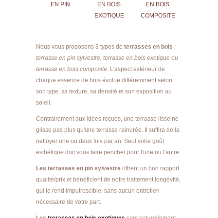
EN PIN
EN BOIS
EN BOIS
EXOTIQUE
COMPOSITE
Nous vous proposons 3 types de
terrasses en bois
:
terrasse en pin sylvestre, terrasse en bois exotique ou
terrasse en bois composite
. L'aspect extérieur de
chaque essence de bois évolue différemment selon
son type, sa texture, sa densité et son exposition au
soleil.
Contrairement aux idées reçues, une terrasse lisse ne
glisse pas plus qu'une terrasse rainurée. Il suffira de la
nettoyer une ou deux fois par an. Seul votre goût
esthétique doit vous faire pencher pour l'une ou l'autre.
Les terrasses en pin sylvestre
offrent un bon rapport
qualité/prix et bénéficient de notre traitement longévité,
qui le rend imputrescible, sans aucun entretien
nécessaire de votre part.
Les
terrasses en bois exotiques
sont naturellement