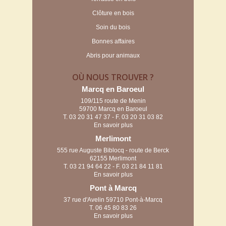
Clôture en bois
Soin du bois
Bonnes affaires
Abris pour animaux
OÙ NOUS TROUVER ?
Marcq en Baroeul
109/115 route de Menin
59700 Marcq en Baroeul
T.
03 20 31 47 37
- F. 03 20 31 03 82
En savoir plus
Merlimont
555 rue Auguste Biblocq - route de Berck
62155 Merlimont
T.
03 21 94 64 22
- F. 03 21 84 11 81
En savoir plus
Pont à Marcq
37 rue d'Avelin 59710 Pont-à-Marcq
T.
06 45 80 83 26
En savoir plus