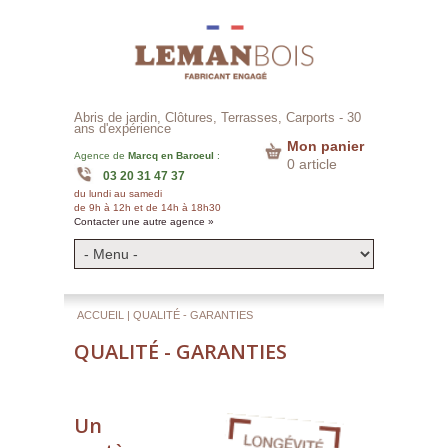
Abris de jardin, Clôtures, Terrasses, Carports -
30
ans d'expérience
Mon panier
Agence de
Marcq en Baroeul
:
0 article
03 20 31 47 37
du lundi au samedi
de 9h à 12h et de 14h à 18h30
Contacter une autre agence »
ACCUEIL
| QUALITÉ - GARANTIES
QUALITÉ - GARANTIES
Un