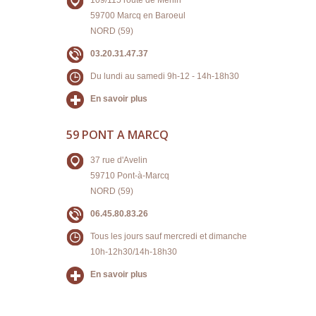
109/115 route de Menin
59700 Marcq en Baroeul
NORD (59)
03.20.31.47.37
Du lundi au samedi 9h-12 - 14h-18h30
En savoir plus
59 PONT A MARCQ
37 rue d'Avelin
59710 Pont-à-Marcq
NORD (59)
06.45.80.83.26
Tous les jours sauf mercredi et dimanche
10h-12h30/14h-18h30
En savoir plus