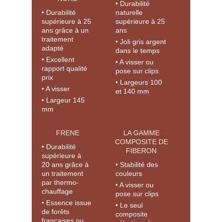
Durabilité
Durabilité
naturelle
supérieure à 25
supérieure à 25
ans grâce à un
ans
traitement
Joli gris argent
adapté
dans le temps
Excellent
A visser ou
rapport qualité
pose sur clips
prix
Largeurs 100
A visser
et 140 mm
Largeur 145
mm
FRENE
LA GAMME
COMPOSITE DE
Durabilité
FIBERON
supérieure à
20 ans grâce à
Stabilité des
un traitement
couleurs
par thermo-
A visser ou
chauffage
pose sur clips
Essence issue
Le seul
de forêts
composite
françaises ou