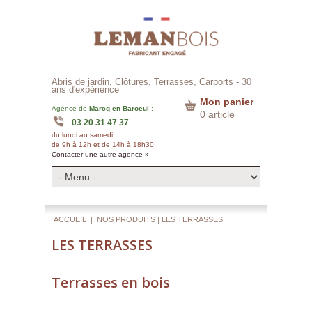
Abris de jardin, Clôtures, Terrasses, Carports -
30
ans d'expérience
Mon panier
Agence de
Marcq en Baroeul
:
0 article
03 20 31 47 37
du lundi au samedi
de 9h à 12h et de 14h à 18h30
Contacter une autre agence »
ACCUEIL
|
NOS PRODUITS
| LES TERRASSES
LES TERRASSES
Terrasses en bois