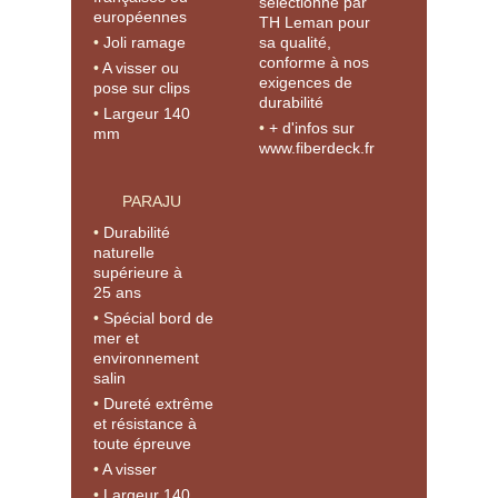
sélectionné par
européennes
TH Leman pour
Joli ramage
sa qualité,
conforme à nos
A visser ou
exigences de
pose sur clips
durabilité
Largeur 140
+ d'infos sur
mm
www.fiberdeck.fr
PARAJU
Durabilité
naturelle
supérieure à
25 ans
Spécial bord de
mer et
environnement
salin
Dureté extrême
et résistance à
toute épreuve
A visser
Largeur 140