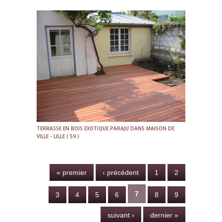
TERRASSE EN BOIS EXOTIQUE PARAJU DANS MAISON DE
VILLE - LILLE ( 59 )
Pages
« premier
‹ précédent
1
2
7
3
4
5
6
8
9
suivant ›
dernier »