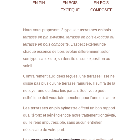
EN PIN
EN BOIS
EN BOIS
EXOTIQUE
COMPOSITE
Nous vous proposons 3 types de
terrasses en bois
:
terrasse en pin sylvestre, terrasse en bois exotique ou
terrasse en bois composite
. L'aspect extérieur de
chaque essence de bois évolue différemment selon
son type, sa texture, sa densité et son exposition au
soleil.
Contrairement aux idées reçues, une terrasse lisse ne
glisse pas plus qu'une terrasse rainurée. Il suffira de la
nettoyer une ou deux fois par an. Seul votre goût
esthétique doit vous faire pencher pour l'une ou l'autre.
Les terrasses en pin sylvestre
offrent un bon rapport
qualité/prix et bénéficient de notre traitement longévité,
qui le rend imputrescible, sans aucun entretien
nécessaire de votre part.
Les
terrasses en bois exotiques
sont naturellement