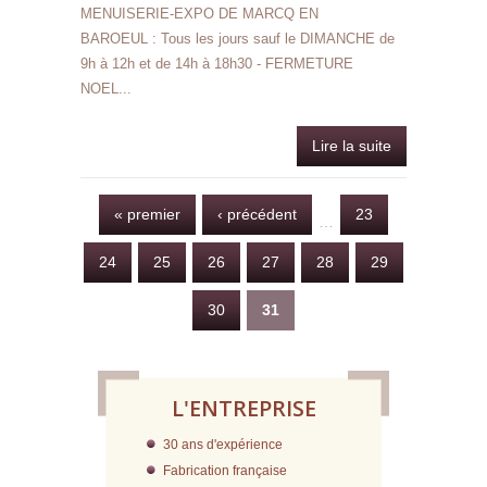
MENUISERIE-EXPO DE MARCQ EN
BAROEUL : Tous les jours sauf le DIMANCHE de
9h à 12h et de 14h à 18h30 - FERMETURE
NOEL...
Lire la suite
d
FERMETURE
NOEL 201
PAGES
« premier
‹ précédent
23
…
24
25
26
27
28
29
30
31
L'ENTREPRISE
30 ans d'expérience
Fabrication française