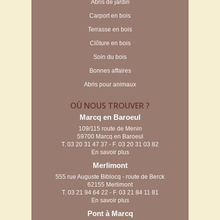
Abris de jardin
Carport en bois
Terrasse en bois
Clôture en bois
Soin du bois
Bonnes affaires
Abris pour animaux
OÙ NOUS TROUVER ?
Marcq en Baroeul
109/115 route de Menin
59700 Marcq en Baroeul
T.
03 20 31 47 37
- F. 03 20 31 03 82
En savoir plus
Merlimont
555 rue Auguste Biblocq - route de Berck
62155 Merlimont
T.
03 21 94 64 22
- F. 03 21 84 11 81
En savoir plus
Pont à Marcq