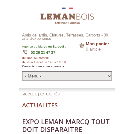
Abris de jardin, Clôtures, Terrasses, Carports -
30
ans d'expérience
Mon panier
Agence de
Marcq en Baroeul
:
0 article
03 20 31 47 37
du lundi au samedi
de 9h à 12h et de 14h à 18h30
Contacter une autre agence »
ACCUEIL
| ACTUALITÉS
ACTUALITÉS
EXPO LEMAN MARCQ TOUT
DOIT DISPARAITRE