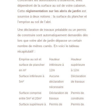
Concernant les autorisations d’urbanisme, elles
dépendront de la surface au sol de votre cabanon.
Cette
réglementation sur les abris de jardin
est
soumise à deux notions : la surface du plancher et
l’emprise au sol de l’abri.
Une déclaration de travaux préalable ou un permis
de construire sont automatiquement demandés dès
lors que votre abri de jardin dépasse un certain
nombre de mètres carrés. En voici le tableau
récapitulatif :
Emprise au sol et
Hauteur
Hauteur
surface de plancher
inférieure à
supérieure
en m²
12m
à 12m
Surface inférieure à
Aucune
Déclaration
5m²
déclaration
de travaux
nécessaire
Surface comprise
Déclaration de
Permis de
entre 5m² et 20m²
travaux
construire
Surface supérieure à
Permis de
Permis de