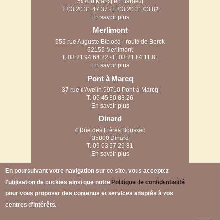
59700 Marcq en Baroeul
T.
03 20 31 47 37
- F. 03 20 31 03 82
En savoir plus
Merlimont
555 rue Auguste Biblocq - route de Berck
62155 Merlimont
T.
03 21 94 64 22
- F. 03 21 84 11 81
En savoir plus
Pont à Marcq
37 rue d'Avelin 59710 Pont-à-Marcq
T.
06 45 80 83 26
En savoir plus
Dinard
4 Rue des Frères Boussac
35800 Dinard
T.
09 63 57 29 81
En savoir plus
Arras
En poursuivant votre navigation sur ce site, vous acceptez
58 rue des filatiers
l'utilisation de cookies ainsi que notre
Politique de confidentialité
62223 Anzin-Saint-Aubin
pour vous proposer des contenus et services adaptés à vos
centres d'intérêts.