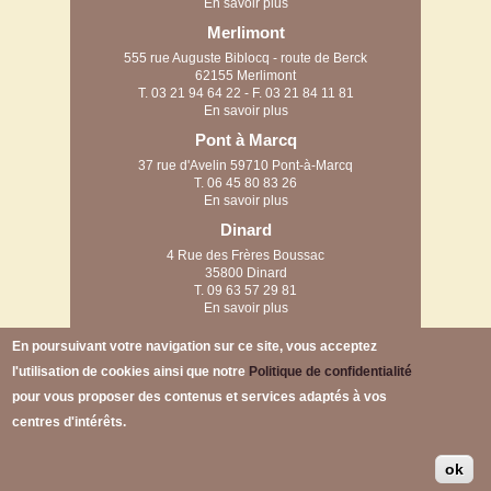
En savoir plus
Merlimont
555 rue Auguste Biblocq - route de Berck
62155 Merlimont
T.
03 21 94 64 22
- F. 03 21 84 11 81
En savoir plus
Pont à Marcq
37 rue d'Avelin 59710 Pont-à-Marcq
T.
06 45 80 83 26
En savoir plus
Dinard
4 Rue des Frères Boussac
35800 Dinard
T.
09 63 57 29 81
En savoir plus
Arras
En poursuivant votre navigation sur ce site, vous acceptez
58 rue des filatiers
l'utilisation de cookies ainsi que notre
Politique de confidentialité
62223 Anzin-Saint-Aubin
pour vous proposer des contenus et services adaptés à vos
centres d'intérêts.
LEMAN BOIS
© 2026 |
MENTIONS LÉGALES
|
CGV
ok