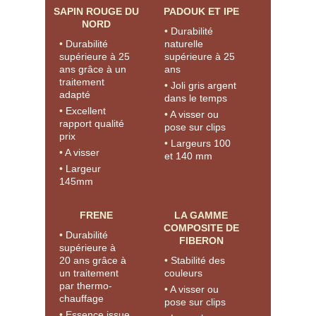
SAPIN ROUGE DU
PADOUK ET IPE
NORD
Durabilité
Durabilité
naturelle
supérieure à 25
supérieure à 25
ans grâce à un
ans
traitement
Joli gris argent
adapté
dans le temps
Excellent
A visser ou
rapport qualité
pose sur clips
prix
Largeurs 100
A visser
et 140 mm
Largeur
145mm
FRENE
LA GAMME
COMPOSITE DE
Durabilité
FIBERON
supérieure à
20 ans grâce à
Stabilité des
un traitement
couleurs
par thermo-
A visser ou
chauffage
pose sur clips
Essence issue