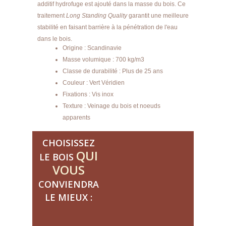
additif hydrofuge est ajouté dans la masse du bois. Ce
traitement
Long Standing Quality
garantit une meilleure
stabilité en faisant barrière à la pénétration de l'eau
dans le bois.
Origine : Scandinavie
Masse volumique : 700 kg/m3
Classe de durabilité : Plus de 25 ans
Couleur : Vert Véridien
Fixations : Vis inox
Texture : Veinage du bois et noeuds
apparents
CHOISISSEZ
QUI
LE BOIS
VOUS
CONVIENDRA
LE MIEUX :