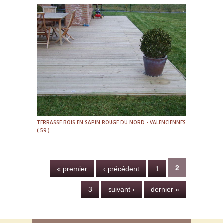
TERRASSE BOIS EN SAPIN ROUGE DU NORD - VALENCIENNES
( 59 )
Pages
2
« premier
‹ précédent
1
3
suivant ›
dernier »