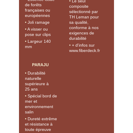
Le seul
de forêts
composite
françaises ou
sélectionné par
européennes
TH Leman pour
Joli ramage
sa qualité,
conforme à nos
A visser ou
exigences de
pose sur clips
durabilité
Largeur 140
+ d'infos sur
mm
www.fiberdeck.fr
PARAJU
Durabilité
naturelle
supérieure à
25 ans
Spécial bord de
mer et
environnement
salin
Dureté extrême
et résistance à
toute épreuve