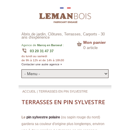
Abris de jardin, Clôtures, Terrasses, Carports -
30
ans d'expérience
Mon panier
Agence de
Marcq en Baroeul
:
0 article
03 20 31 47 37
du lundi au samedi
de 9h à 12h et de 14h à 18h30
Contacter une autre agence »
ACCUEIL
| TERRASSES EN PIN SYLVESTRE
TERRASSES EN PIN SYLVESTRE
Le
pin sylvestre polaire
(ou sapin rouge du nord)
gardera sa couleur d'origine plus longtemps, environ