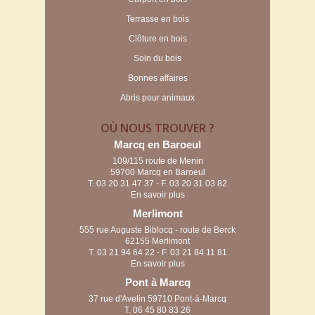
Terrasse en bois
Clôture en bois
Soin du bois
Bonnes affaires
Abris pour animaux
OÙ NOUS TROUVER ?
Marcq en Baroeul
109/115 route de Menin
59700 Marcq en Baroeul
T.
03 20 31 47 37
- F. 03 20 31 03 82
En savoir plus
Merlimont
555 rue Auguste Biblocq - route de Berck
62155 Merlimont
T.
03 21 94 64 22
- F. 03 21 84 11 81
En savoir plus
Pont à Marcq
37 rue d'Avelin 59710 Pont-à-Marcq
T.
06 45 80 83 26